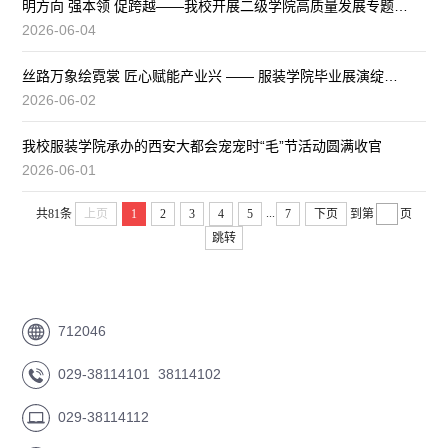
明方向 强本领 促跨越——我校开展二级学院高质量发展专题培训
2026-06-04
丝路万象绘霓裳 匠心赋能产业兴 —— 服装学院毕业展演绽放咸阳·国棉
2026-06-02
我校服装学院承办的西安大都会宠宠时“毛”节活动圆满收官
2026-06-01
...
共81条
上页
1
2
3
4
5
7
下页
到第
页
跳转
712046
029-38114101 38114102
029-38114112